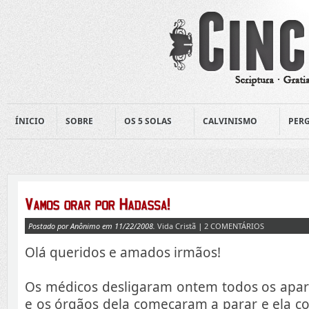
ÍNICIO
SOBRE
OS 5 SOLAS
CALVINISMO
PERG
Postado por Anônimo em 11/22/2008.
Vida Cristã
|
2 COMENTÁRIOS
Olá queridos e amados irmãos!
Os médicos desligaram ontem todos os apar
e os órgãos dela começaram a parar e ela co