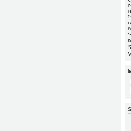
C
E
H
I
r
P
s
R
S
V