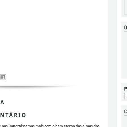
 A
NTÁRIO
se nos importássemos mais com o bem eterno das almas dos