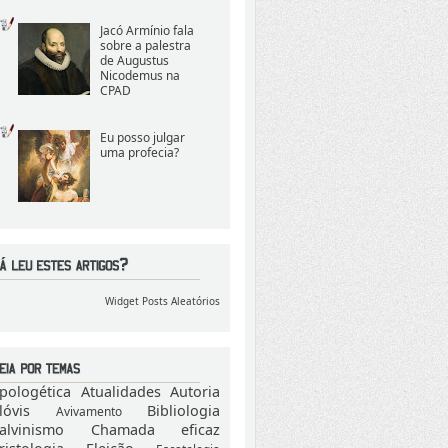
Jacó Armínio fala
sobre a palestra
de Augustus
Nicodemus na
CPAD
Eu posso julgar
uma profecia?
Widget Posts Aleatórios
pologética
Atualidades
Autoria
lóvis
Bibliologia
Avivamento
alvinismo
Chamada eficaz