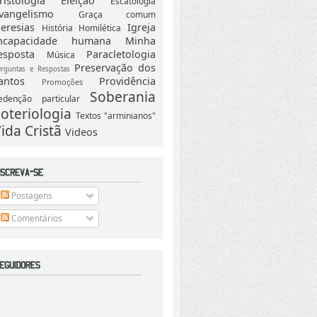
ristologia
Eleição
Escatologia
vangelismo
Graça comum
eresias
Igreja
História
Homilética
ncapacidade humana
Minha
esposta
Paracletologia
Música
Preservação dos
erguntas e Respostas
antos
Providência
Promoções
Soberania
edenção particular
oteriologia
Textos "arminianos"
ida Cristã
Videos
Postagens
Comentários